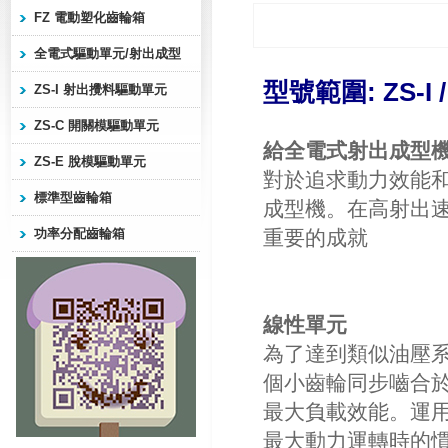
FZ 電動塑化齒輪箱
全電式驅動單元/射出成型
型號範圍:
ZS-I
ZS-I 射出攪料驅動單元
ZS-C 開關模驅動單元
給全電式射出成型
ZS-E 脫模驅動單元
對於追求動力效能
標準型齒輪箱
成型機。在高射出
功率分配齒輪箱
重要的成就
線性單元
為了達到類似油壓系
個小齒輪同步嚙合
最大負載效能。運用
最大動力運轉時的