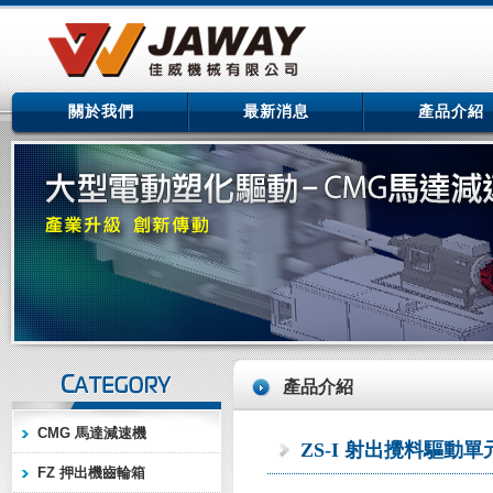
關於我們
最新消息
產品介紹
產品介紹
CMG 馬達減速機
ZS-I 射出攪料驅動單
FZ 押出機齒輪箱