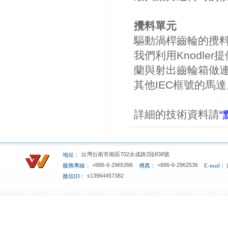
攪料單元
驅動渦桿齒輪的攪
我們利用Knodler
蘭與射出齒輪箱做
其他IEC框號的馬達
詳細的技術資料請
“
台灣台南市南區702永成路2段838號
地址：
+886-6-2965396
+886-6-2962536
服務專線：
傳真：
E-mail：
s13964457382
微信ID：