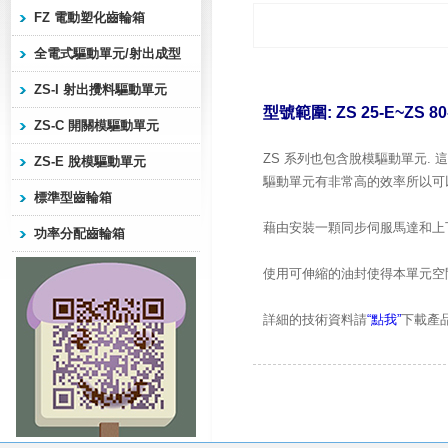
FZ 電動塑化齒輪箱
全電式驅動單元/射出成型
ZS-I 射出攪料驅動單元
型號範圍: ZS 25-E~ZS 80
ZS-C 開關模驅動單元
ZS 系列也包含脫模驅動單元.
ZS-E 脫模驅動單元
驅動單元有非常高的效率所以可
標準型齒輪箱
藉由安裝一顆同步伺服馬達和上
功率分配齒輪箱
使用可伸縮的油封使得本單元空
詳細的技術資料請
“點我”
下載產